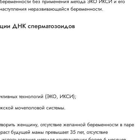
я беременности без применения метода ЭКО ИКСИ и его
 наступления неразвивающейся беременности.
ации ДНК сперматозоидов
уктивных технологий (ЭКО, ИКСИ);
ужской мочеполовой системы.
ворить женщину, отсутствие желанной беременности в паре
зраст будущей мамы превышает 35 лет, отсутствие
 использования методов контрацепции более 6 месяцев