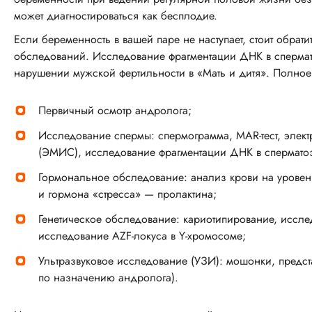
может диагностироваться как бесплодие.
Если беременность в вашей паре не наступает, стоит обрат
обследований. Исследование фрагментации ДНК в сперма
нарушении мужской фертильности в «Мать и дитя». Полное
Первичный осмотр андролога;
Исследование спермы: спермограмма, MAR-тест, элек
(ЭМИС), исследование фрагментации ДНК в спермато
Гормональное обследование: анализ крови на урове
и гормона «стресса» — пролактина;
Генетическое обследование: кариотипирование, исслед
исследование AZF-локуса в Y-хромосоме;
Ультразвуковое исследование (УЗИ): мошонки, предс
по назначению андролога).