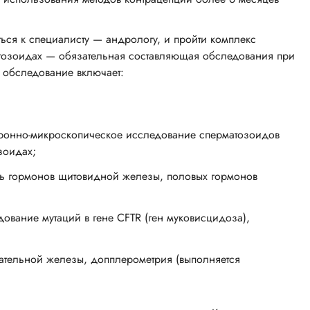
иться к специалисту — андрологу, и пройти комплекс
тозоидах — обязательная составляющая обследования при
 обследование включает:
тронно-микроскопическое исследование сперматозоидов
зоидах;
нь гормонов щитовидной железы, половых гормонов
ование мутаций в гене CFTR (ген муковисцидоза),
тательной железы, допплерометрия (выполняется